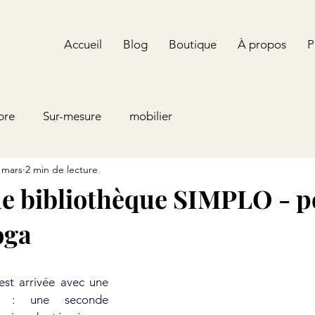
Accueil
Blog
Boutique
À propos
P
bre
Sur-mesure
mobilier
 mars
2 min de lecture
e bibliothèque SIMPLO - p
oga
.
e : une seconde 