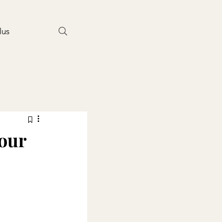
lus
our