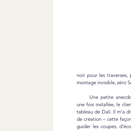
noir pour les traverses,
montage invisible, zéro S
	Une petite anecdote qui m’a touché : 
une fois installée, le cli
tableau de Dalí. Il m’a d
de création – cette façon 
guider les coupes, d’écou