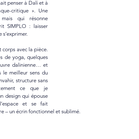
ait penser à Dalí et à 
ue-critique ». Une 
 mais qui résonne 
it SIMPLO : laisser 
e s’exprimer.
es de yoga, quelques 
uvre dalinienne… et 
 le meilleur sens du 
nvahir, structure sans 
ctement ce que je 
n design qui épouse 
 l’espace et se fait 
e – un écrin fonctionnel et sublimé.