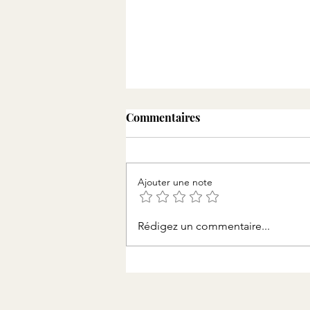
Commentaires
Ajouter une note
Une Bibliotheque SIMPLO
Rédigez un commentaire...
sur mesure