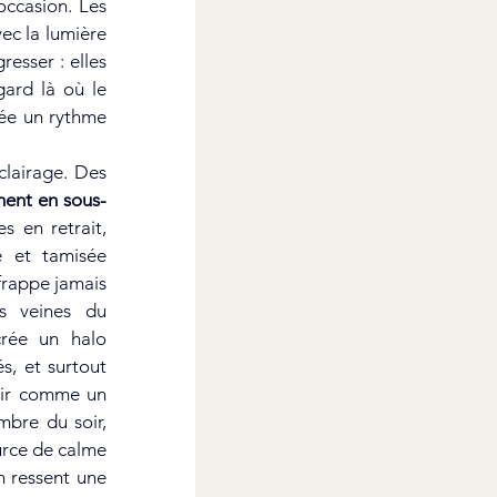
occasion. Les 
ec la lumière 
esser : elles 
ard là où le 
ée un rythme 
clairage. Des 
ent en sous-
s en retrait, 
 et tamisée 
rappe jamais 
es veines du 
rée un halo 
, et surtout 
air comme un 
bre du soir, 
rce de calme 
 ressent une 