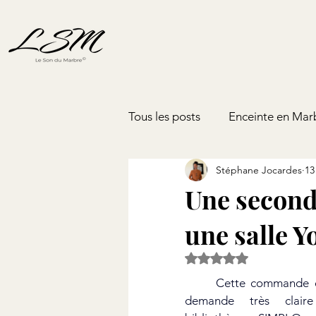
Tous les posts
Enceinte en Mar
Stéphane Jocardes
13
Une second
une salle Y
Noté NaN étoiles sur 5
	Cette commande est arrivée avec une 
demande très clair