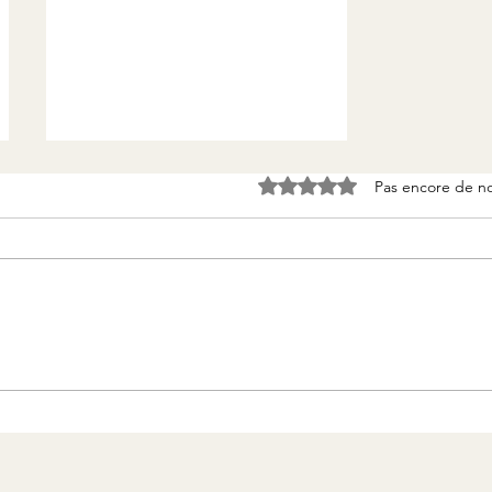
Noté 0 étoile sur 5.
Pas encore de n
Réalisation d'une table sur
mesure