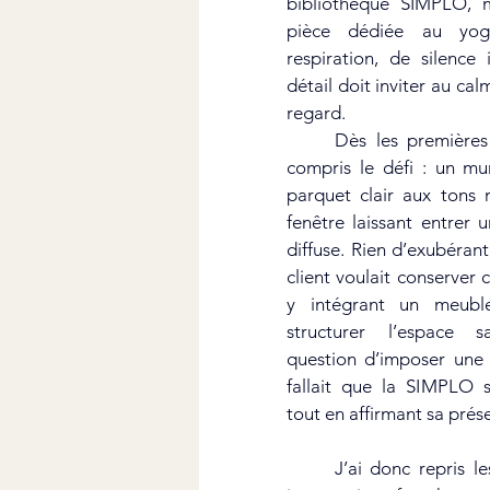
bibliothèque SIMPLO, 
pièce dédiée au yog
respiration, de silence 
détail doit inviter au calm
regard.
	Dès les premières photos du lieu, j’ai 
compris le défi : un mur
parquet clair aux tons n
fenêtre laissant entrer 
diffuse. Rien d’exubérant
client voulait conserver c
y intégrant un meuble
structurer l’espace sa
question d’imposer une v
fallait que la SIMPLO s’
tout en affirmant sa prés
	J’ai donc repris les codes de la collection SIMPLO – cette géométrie en croix libre, ces 