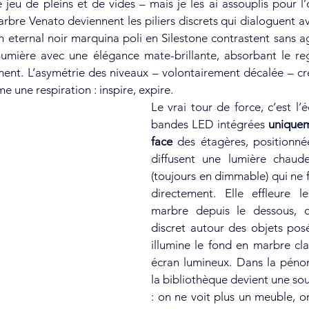
e jeu de pleins et de vides – mais je les ai assouplis pour l’
bre Venato deviennent les piliers discrets qui dialoguent av
n eternal noir marquina poli en Silestone contrastent sans agr
lumière avec une élégance mate-brillante, absorbant le reg
ent. L’asymétrie des niveaux – volontairement décalée – cr
une respiration : inspire, expire.
Le vrai tour de force, c’est l’é
bandes LED intégrées 
uniquem
face
 des étagères, positionnée
diffusent une lumière chaude
(toujours en dimmable) qui ne f
directement. Elle effleure l
marbre depuis le dessous, c
discret autour des objets posés
illumine le fond en marbre cl
écran lumineux. Dans la pénom
la bibliothèque devient une sou
: on ne voit plus un meuble, on