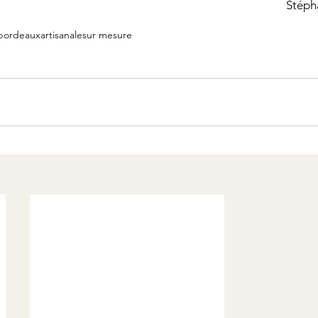
Stéph
bordeaux
artisanale
sur mesure